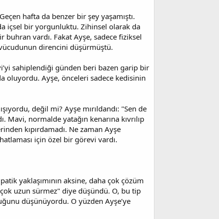
 Geçen hafta da benzer bir şey yaşamıştı.
da içsel bir yorgunluktu. Zihinsel olarak da
r buhran vardı. Fakat Ayşe, sadece fiziksel
u, vücudunun direncini düşürmüştü.
’yi sahiplendiği günden beri bazen garip bir
da oluyordu. Ayşe, önceleri sadece kedisinin
ışıyordu, değil mi? Ayşe mırıldandı: "Sen de
dı. Mavi, normalde yatağın kenarına kıvrılıp
 yerinden kıpırdamadı. Ne zaman Ayşe
atlaması için özel bir görevi vardı.
empatik yaklaşımının aksine, daha çok çözüm
 çok uzun sürmez" diye düşündü. O, bu tip
lduğunu düşünüyordu. O yüzden Ayşe’ye