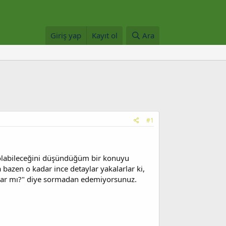
Giriş yap
Kayıt ol
Ara
#1
p olabileceğini düşündüğüm bir konuyu
 bazen o kadar ince detaylar yakalarlar ki,
orlar mı?" diye sormadan edemiyorsunuz.