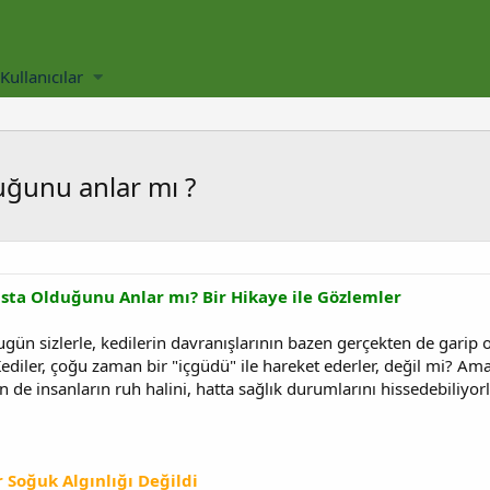
Kullanıcılar
uğunu anlar mı ?
asta Olduğunu Anlar mı? Bir Hikaye ile Gözlemler
gün sizlerle, kedilerin davranışlarının bazen gerçekten de gari
diler, çoğu zaman bir "içgüdü" ile hareket ederler, değil mi? Ama
n de insanların ruh halini, hatta sağlık durumlarını hissedebiliy
 Soğuk Algınlığı Değildi