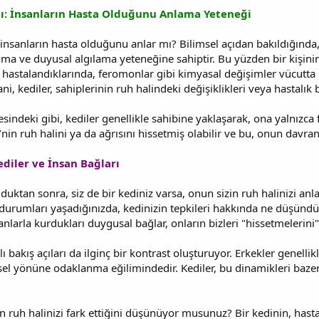
ğı: İnsanların Hasta Olduğunu Anlama Yeteneği
 insanların hasta olduğunu anlar mı? Bilimsel açıdan bakıldığında,
ma ve duyusal algılama yeteneğine sahiptir. Bu yüzden bir kişinin
r hastalandıklarında, feromonlar gibi kimyasal değişimler vücutta be
 Yani, kediler, sahiplerinin ruh halindeki değişiklikleri veya hastalık b
indeki gibi, kediler genellikle sahibine yaklaşarak, ona yalnızca f
’nin ruh halini ya da ağrısını hissetmiş olabilir ve bu, onun davran
ediler ve İnsan Bağları
uduktan sonra, siz de bir kediniz varsa, onun sizin ruh halinizi
r durumları yaşadığınızda, kedinizin tepkileri hakkında ne düşünd
anlarla kurdukları duygusal bağlar, onların bizleri "hissetmelerini
ı bakış açıları da ilginç bir kontrast oluşturuyor. Erkekler genelli
sel yönüne odaklanma eğilimindedir. Kediler, bu dinamikleri bazen 
n ruh halinizi fark ettiğini düşünüyor musunuz? Bir kedinin, hast