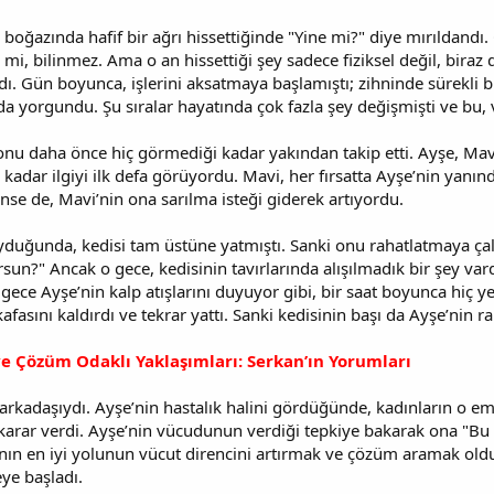
 boğazında hafif bir ağrı hissettiğinde "Yine mi?" diye mırıldandı.
 mi, bilinmez. Ama o an hissettiği şey sadece fiziksel değil, biraz 
dı. Gün boyunca, işlerini aksatmaya başlamıştı; zihninde sürekli bi
 da yorgundu. Şu sıralar hayatında çok fazla şey değişmişti ve b
onu daha önce hiç görmediği kadar yakından takip etti. Ayşe, Mavi
kadar ilgiyi ilk defa görüyordu. Mavi, her fırsatta Ayşe’nin yanın
ünse de, Mavi’nin ona sarılma isteği giderek artıyordu.
yduğunda, kedisi tam üstüne yatmıştı. Sanki onu rahatlatmaya çal
un?" Ancak o gece, kedisinin tavırlarında alışılmadık bir şey var
gece Ayşe’nin kalp atışlarını duyuyor gibi, bir saat boyunca hiç
asını kaldırdı ve tekrar yattı. Sanki kedisinin başı da Ayşe’nin rah
ve Çözüm Odaklı Yaklaşımları: Serkan’ın Yorumları
 arkadaşıydı. Ayşe’nin hastalık halini gördüğünde, kadınların o 
karar verdi. Ayşe’nin vücudunun verdiği tepkiye bakarak ona "Bu
nın en iyi yolunun vücut direncini artırmak ve çözüm aramak o
eye başladı.