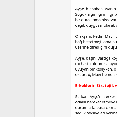
i
Ayşe, bir sabah uyanıp,
Soğuk algınlığı mı, grip
bir duraklama hissi var
değil, duygusal olarak
O akşam, kedisi Mavi, 
bağ hissetmişti ama bu 
üzerine titrediğini düş
Ayşe, başını yastığa ko
mi hasta oldum sanıyors
uyuyan bir kediyken, o 
öksürdü, Mavi hemen kaf
Erkeklerin Stratejik 
Serkan, Ayşe'nin erkek
odaklı hareket etmeye 
durumlarla başa çıkma
sağlık tavsiyeleri verm