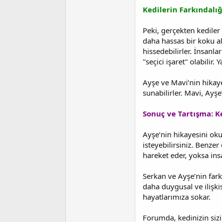
Kedilerin Farkındalı
Peki, gerçekten kediler
daha hassas bir koku al
hissedebilirler. İnsanla
"seçici işaret" olabilir.
Ayşe ve Mavi’nin hikayes
sunabilirler. Mavi, Ayşe
Sonuç ve Tartışma: K
Ayşe’nin hikayesini ok
isteyebilirsiniz. Benze
hareket eder, yoksa ins
Serkan ve Ayşe’nin farkl
daha duygusal ve ilişki
hayatlarımıza sokar.
Forumda, kedinizin sizi