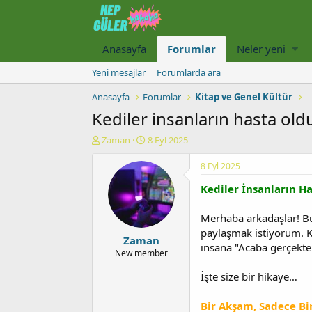
Anasayfa
Forumlar
Neler yeni
Yeni mesajlar
Forumlarda ara
Anasayfa
Forumlar
Kitap ve Genel Kültür
Kediler insanların hasta old
K
B
Zaman
8 Eyl 2025
o
a
n
ş
8 Eyl 2025
u
l
Kediler İnsanların H
y
a
u
n
b
g
Merhaba arkadaşlar! Bu
a
ı
paylaşmak istiyorum. Ke
Zaman
ş
ç
insana "Acaba gerçekte
l
t
New member
a
a
İşte size bir hikaye…
t
r
a
i
n
h
Bir Akşam, Sadece Bir