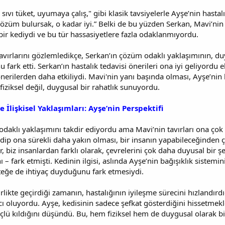
l sıvı tüket, uyumaya çalış," gibi klasik tavsiyelerle Ayşe’nin has
çözüm bulursak, o kadar iyi.” Belki de bu yüzden Serkan, Mavi’nin
ir kediydi ve bu tür hassasiyetlere fazla odaklanmıyordu.
avırlarını gözlemledikçe, Serkan’ın çözüm odaklı yaklaşımının, du
fark etti. Serkan’ın hastalık tedavisi önerileri ona iyi geliyordu 
nerilerden daha etkiliydi. Mavi'nin yanı başında olması, Ayşe’nin
fiziksel değil, duygusal bir rahatlık sunuyordu.
 İlişkisel Yaklaşımları: Ayşe’nin Perspektifi
daklı yaklaşımını takdir ediyordu ama Mavi’nin tavırları ona çok
 edip ona sürekli daha yakın olması, bir insanın yapabileceğinden ç
r, biz insanlardan farklı olarak, çevrelerini çok daha duyusal bir şe
 – fark etmişti. Kedinin ilgisi, aslında Ayşe’nin bağışıklık sistemin
steğe de ihtiyaç duyduğunu fark etmesiydi.
irlikte geçirdiği zamanın, hastalığının iyileşme sürecini hızlandırd
cı oluyordu. Ayşe, kedisinin sadece şefkat gösterdiğini hissetme
lü kıldığını düşündü. Bu, hem fiziksel hem de duygusal olarak bir