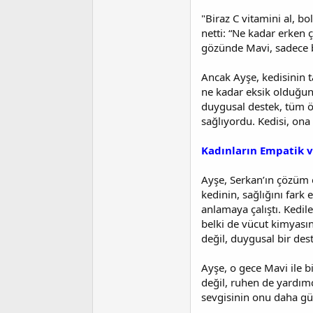
"Biraz C vitamini al, bo
netti: “Ne kadar erken 
gözünde Mavi, sadece b
Ancak Ayşe, kedisinin t
ne kadar eksik olduğunu 
duygusal destek, tüm ö
sağlıyordu. Kedisi, ona 
Kadınların Empatik ve
Ayşe, Serkan’ın çözüm o
kedinin, sağlığını fark
anlamaya çalıştı. Kedile
belki de vücut kimyasını
değil, duygusal bir de
Ayşe, o gece Mavi ile b
değil, ruhen de yardım
sevgisinin onu daha güç