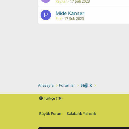
Reyhan
17 Şub 2023
Mide Kanseri
P
Pırıl
17 Şub 2023
Anasayfa
Forumlar
Sağlık
Türkçe (TR)
Büyük Forum
Kalabalık Yalnızlık