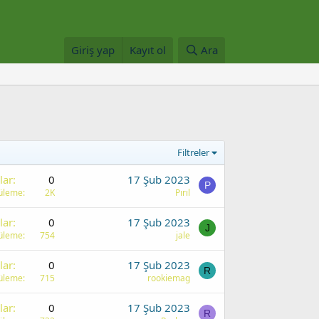
Giriş yap
Kayıt ol
Ara
Filtreler
lar
0
17 Şub 2023
P
üleme
2K
Pırıl
lar
0
17 Şub 2023
J
üleme
754
jale
lar
0
17 Şub 2023
R
üleme
715
rookiemag
lar
0
17 Şub 2023
R