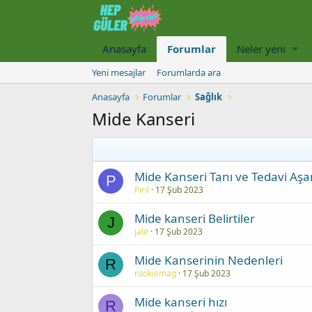
Anasayfa
Forumlar
Neler yeni
Yeni mesajlar
Forumlarda ara
Anasayfa
Forumlar
Sağlık
Mide Kanseri
Mide Kanseri Tanı ve Tedavi Aşa
P
Pırıl
17 Şub 2023
Mide kanseri Belirtiler
J
jale
17 Şub 2023
Mide Kanserinin Nedenleri
R
rookiemag
17 Şub 2023
Mide kanseri hızı
R