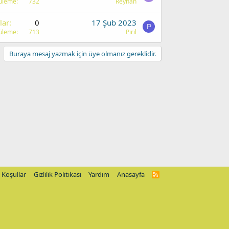
üleme
732
Reyhan
lar
0
17 Şub 2023
P
üleme
713
Pırıl
Buraya mesaj yazmak için üye olmanız gereklidir.
Koşullar
Gizlilik Politikası
Yardım
Anasayfa
R
S
S