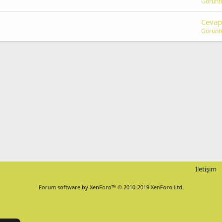
Görünt
Cevap
Görünt
İletişim
Forum software by XenForo™
© 2010-2019 XenForo Ltd.